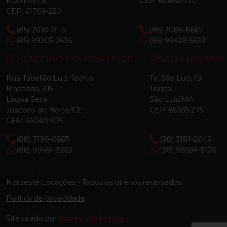
Eusébio/CE
CEP: 60862-720
CEP: 61769-220
(85) 2010-0115
(85) 3086-8667
(85) 99205-2636
(85) 99429-5639
JUAZEIRO DO NORTE/CE
SÃO LUÍS/MA
Rua Tabelião Luiz Teófilo
Tv. São Luís, 19
Machado, 315
Tirirical
Lagoa Seca
São Luís/MA
Juazeiro do Norte/CE
CEP: 65055-275
CEP: 63040-035
(88) 3199-0667
(98) 3181-2046
(88) 99491-5663
(98) 98594-5106
Nordeste Locações - Todos os direitos reservados
Política de privacidade
Site criado por
Edeas Marketing