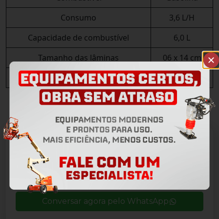
Consumo
3,6 L/H
Capacidade de combustível
6,0 L
Tamanho das lâminas
06 x 14 cm
Peso
96 kg
ALISADORA DE PISO
Conversar agora pelo WhatsApp