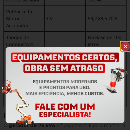
Potência do
Motor
CV
99,2 89,6 70,6
Acionador
Tanque de
Na Base de 100
Combustível
litros
Consumo ± 5%
l/h
13,7 12,4 11,1
Autonomia do
18,3 | 16,6 |
Tanque de
h
14,8
Combustível
12V – 60Ah –
Bateria
480CCA
Importância
O
gerador de 75 kVA
é fundamental para manter a