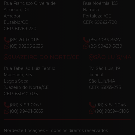
Rua Francisco Oliveira de
Rua Noêmia, 155
Almeida, 101
Barroso
Amador
Fortaleza /CE
Eusébio/CE
CEP: 60862-720
CEP: 61769-220
(85) 2010-0115
(85) 3086-8667
(85) 99205-2636
(85) 99429-5639
JUAZEIRO DO NORTE/CE
SÃO LUÍS/MA
Rua Tabelião Luiz Teófilo
Tv. São Luís, 19
Machado, 315
Tirirical
Lagoa Seca
São Luís/MA
Juazeiro do Norte/CE
CEP: 65055-275
CEP: 63040-035
(88) 3199-0667
(98) 3181-2046
(88) 99491-5663
(98) 98594-5106
Nordeste Locações - Todos os direitos reservados