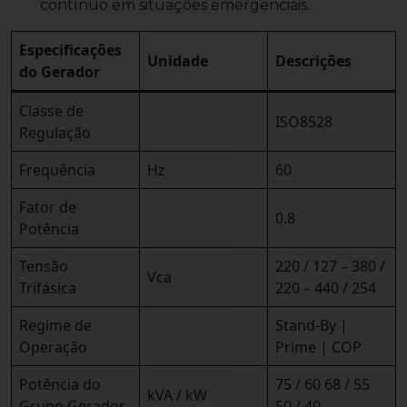
contínuo em situações emergenciais.
Especificações
Unidade
Descrições
do Gerador
Classe de
ISO8528
Regulação
Frequência
Hz
60
Fator de
0.8
Potência
Tensão
220 / 127 – 380 /
Vca
Trifásica
220 – 440 / 254
Regime de
Stand-By |
Operação
Prime | COP
Potência do
75 / 60 68 / 55
kVA / kW
Grupo Gerador
50 / 40