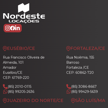
EUSÉBIO/CE
FORTALEZA/CE
Rua Francisco Oliveira de
Rua Noêmia, 155
Almeida, 101
Barroso
Amador
Fortaleza /CE
Eusébio/CE
CEP: 60862-720
CEP: 61769-220
(85) 2010-0115
(85) 3086-8667
(85) 99205-2636
(85) 99429-5639
JUAZEIRO DO NORTE/CE
SÃO LUÍS/MA